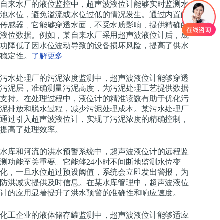
自来水厂的液位监控中，超声波液位计能够实时监测水
池水位，避免溢流或水位过低的情况发生。通过内置的
传感器，它能够穿透水面，不受水质影响，提供精确的
液位数据。例如，某自来水厂采用超声波液位计后，成
功降低了因水位波动导致的设备损坏风险，提高了供水
稳定性。
了解更多
污水处理厂的污泥浓度监测中，超声波液位计能够穿透
污泥层，准确测量污泥高度，为污泥处理工艺提供数据
支持。在处理过程中，液位计的精准读数有助于优化污
泥排放和脱水过程，减少污泥处理成本。某污水处理厂
通过引入超声波液位计，实现了污泥浓度的精确控制，
提高了处理效率。
水库和河流的洪水预警系统中，超声波液位计的远程监
测功能至关重要。它能够24小时不间断地监测水位变
化，一旦水位超过预设阈值，系统会立即发出警报，为
防洪减灾提供及时信息。在某水库管理中，超声波液位
计的应用显著提升了洪水预警的准确性和响应速度。
化工企业的液体储存罐监测中，超声波液位计能够适应