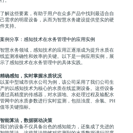
行。
了解这些要素，有助于用户在众多产品中找到最适合自
己需求的明星设备，从而为智慧水务建设提供坚实的硬
件支持。
案例分享：感知技术在水务管理中的应用实例
智慧水务领域，感知技术的应用正逐渐成为提升水质在
线监测准确性和效率的关键。以下是一例应用实例，展
示了感知技术在水务管理中的具体实践。
精确感知，实时掌握水质状况
以某中型城市供水公司为例，该公司采用了我们公司生
产的以感知技术为核心的水质在线监测设备。这些设备
通过高精度的传感器，对水源地、水处理过程及输配水
管网中的水质参数进行实时监测，包括浊度、余氯、PH
值等关键指标。
智能算法，数据驱动决策
我们的设备不仅具备出色的感知能力，还集成了先进的
智能算法。这些算法能够对监测到的水质数据进行深度