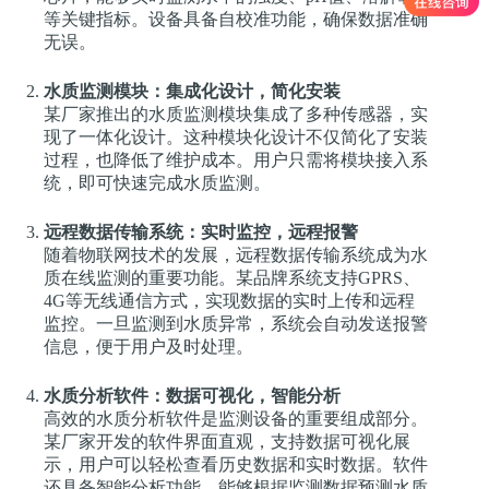
等关键指标。设备具备自校准功能，确保数据准确
无误。
水质监测模块：集成化设计，简化安装
某厂家推出的水质监测模块集成了多种传感器，实
现了一体化设计。这种模块化设计不仅简化了安装
过程，也降低了维护成本。用户只需将模块接入系
统，即可快速完成水质监测。
远程数据传输系统：实时监控，远程报警
随着物联网技术的发展，远程数据传输系统成为水
质在线监测的重要功能。某品牌系统支持GPRS、
4G等无线通信方式，实现数据的实时上传和远程
监控。一旦监测到水质异常，系统会自动发送报警
信息，便于用户及时处理。
水质分析软件：数据可视化，智能分析
高效的水质分析软件是监测设备的重要组成部分。
某厂家开发的软件界面直观，支持数据可视化展
示，用户可以轻松查看历史数据和实时数据。软件
还具备智能分析功能，能够根据监测数据预测水质