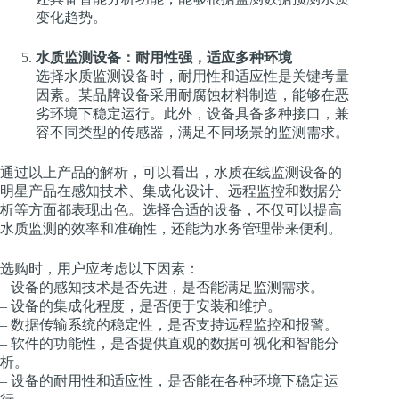
变化趋势。
水质监测设备：耐用性强，适应多种环境
选择水质监测设备时，耐用性和适应性是关键考量
因素。某品牌设备采用耐腐蚀材料制造，能够在恶
劣环境下稳定运行。此外，设备具备多种接口，兼
容不同类型的传感器，满足不同场景的监测需求。
通过以上产品的解析，可以看出，水质在线监测设备的
明星产品在感知技术、集成化设计、远程监控和数据分
析等方面都表现出色。选择合适的设备，不仅可以提高
水质监测的效率和准确性，还能为水务管理带来便利。
选购时，用户应考虑以下因素：
– 设备的感知技术是否先进，是否能满足监测需求。
– 设备的集成化程度，是否便于安装和维护。
– 数据传输系统的稳定性，是否支持远程监控和报警。
– 软件的功能性，是否提供直观的数据可视化和智能分
析。
– 设备的耐用性和适应性，是否能在各种环境下稳定运