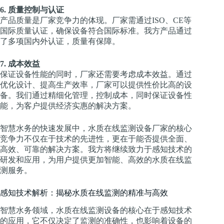
6. 质量控制与认证
产品质量是厂家竞争力的体现。厂家需通过ISO、CE等
国际质量认证，确保设备符合国际标准。我方产品通过
了多项国内外认证，质量有保障。
7. 成本效益
保证设备性能的同时，厂家还需要考虑成本效益。通过
优化设计、提高生产效率，厂家可以提供性价比高的设
备。我们通过精细化管理，控制成本，同时保证设备性
能，为客户提供经济实惠的解决方案。
智慧水务的快速发展中，水质在线监测设备厂家的核心
竞争力不仅在于技术的先进性，更在于能否提供全面、
高效、可靠的解决方案。我方将继续致力于感知技术的
研发和应用，为用户提供更加智能、高效的水质在线监
测服务。
感知技术解析：揭秘水质在线监测的精准与高效
智慧水务领域，水质在线监测设备的核心在于感知技术
的应用，它不仅决定了监测的准确性，也影响着设备的