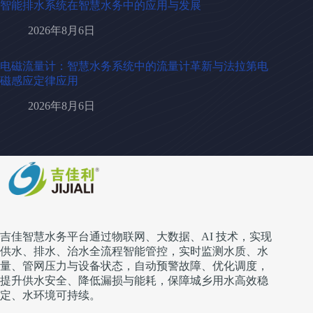
智能排水系统在智慧水务中的应用与发展
2026年8月6日
电磁流量计：智慧水务系统中的流量计革新与法拉第电
磁感应定律应用
2026年8月6日
吉佳智慧水务平台通过物联网、大数据、AI 技术，实现
供水、排水、治水全流程智能管控，实时监测水质、水
量、管网压力与设备状态，自动预警故障、优化调度，
提升供水安全、降低漏损与能耗，保障城乡用水高效稳
定、水环境可持续。