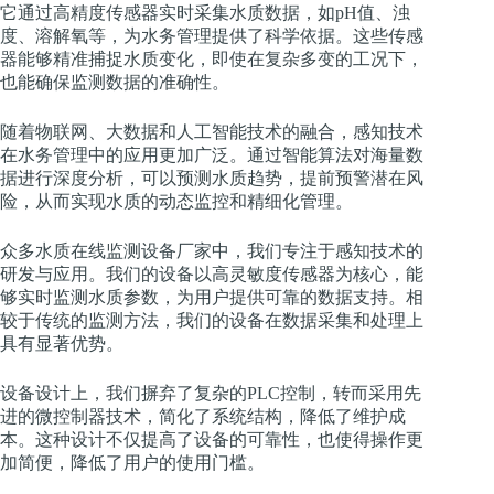
它通过高精度传感器实时采集水质数据，如pH值、浊
度、溶解氧等，为水务管理提供了科学依据。这些传感
器能够精准捕捉水质变化，即使在复杂多变的工况下，
也能确保监测数据的准确性。
随着物联网、大数据和人工智能技术的融合，感知技术
在水务管理中的应用更加广泛。通过智能算法对海量数
据进行深度分析，可以预测水质趋势，提前预警潜在风
险，从而实现水质的动态监控和精细化管理。
众多水质在线监测设备厂家中，我们专注于感知技术的
研发与应用。我们的设备以高灵敏度传感器为核心，能
够实时监测水质参数，为用户提供可靠的数据支持。相
较于传统的监测方法，我们的设备在数据采集和处理上
具有显著优势。
设备设计上，我们摒弃了复杂的PLC控制，转而采用先
进的微控制器技术，简化了系统结构，降低了维护成
本。这种设计不仅提高了设备的可靠性，也使得操作更
加简便，降低了用户的使用门槛。