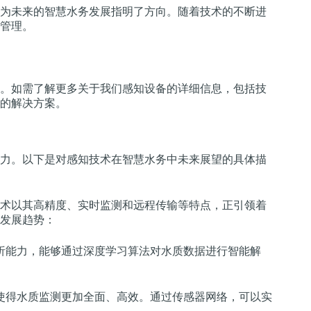
为未来的智慧水务发展指明了方向。随着技术的不断进
管理。
。如需了解更多关于我们感知设备的详细信息，包括技
的解决方案。
力。以下是对感知技术在智慧水务中未来展望的具体描
术以其高精度、实时监测和远程传输等特点，正引领着
发展趋势：
析能力，能够通过深度学习算法对水质数据进行智能解
使得水质监测更加全面、高效。通过传感器网络，可以实