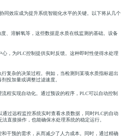
的协同效应成为提升系统智能化水平的关键。以下将从几个
浊度、溶解氧等，这些数据是水质在线监测的基础。设备
心，为PLC控制提供实时反馈。这种即时性使得水处理
执行复杂的决策过程。例如，当检测到某项水质指标超出
毒剂投加量或调整过滤速度。
理流程实现自动化。通过预设的程序，PLC可以自动控制
以通过远程监控系统实时查看水质数据，同时PLC的自动
无法直接操作，也能确保水处理系统的稳定运行。
控和干预的需求，从而减少了人力成本。同时，通过精确