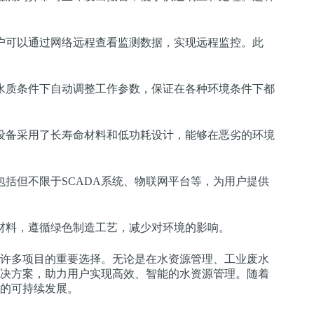
户可以通过网络远程查看监测数据，实现远程监控。此
水质条件下自动调整工作参数，保证在各种环境条件下都
设备采用了长寿命材料和低功耗设计，能够在恶劣的环境
括但不限于SCADA系统、物联网平台等，为用户提供
材料，遵循绿色制造工艺，减少对环境的影响。
许多项目的重要选择。无论是在水资源管理、工业废水
决方案，助力用户实现高效、智能的水资源管理。随着
的可持续发展。