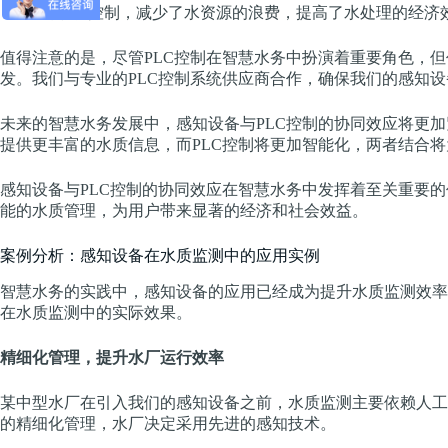
的水质控制，减少了水资源的浪费，提高了水处理的经济
值得注意的是，尽管PLC控制在智慧水务中扮演着重要角色，
发。我们与专业的PLC控制系统供应商合作，确保我们的感知设
未来的智慧水务发展中，感知设备与PLC控制的协同效应将更
提供更丰富的水质信息，而PLC控制将更加智能化，两者结合
感知设备与PLC控制的协同效应在智慧水务中发挥着至关重要
能的水质管理，为用户带来显著的经济和社会效益。
案例分析：感知设备在水质监测中的应用实例
智慧水务的实践中，感知设备的应用已经成为提升水质监测效率
在水质监测中的实际效果。
精细化管理，提升水厂运行效率
某中型水厂在引入我们的感知设备之前，水质监测主要依赖人工
的精细化管理，水厂决定采用先进的感知技术。