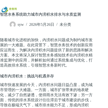
跳
过
内
智慧水务系统助力城市内涝积水排水与水质监测
容
syw
2026年5月26日
未分类
随着城市化进程的加快，内涝积水问题成为制约城市发
展的一大难题。在此背景下，智慧水务技术的创新应用
应运而生，为解决内涝积水问题提供了新的思路和解决
方案。本文将深入探讨智慧水务感知技术在内涝积水精
准监测中的应用，并解析如何通过系统集成与优化，打
造高效排水系统，引领智慧水务新时代。
城市内涝积水：挑战与机遇并存
城市快速发展的今天，内涝积水问题日益凸显，成为城
市管理的一大难题。一方面，城市扩张带来的地表硬
化，减少了自然渗透，使得雨水无法有效下渗；另一方
面，传统的排水系统设计往往滞后于城市建设的步伐，
导致在极端天气下，城市排水能力不足，形成内涝积