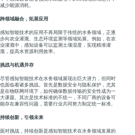
减少能源消耗。
跨领域融合，拓展应用
感知智能技术的应用不再局限于传统的水务领域，正逐
步向农业灌溉、生态环境监测等领域拓展。例如，在农
业灌溉中，感知设备可以监测土壤湿度，实现精准灌
溉，提高水资源利用效率。
挑战与机遇并存
尽管感知智能技术在水务领域展现出巨大潜力，但同时
也面临着诸多挑战。首先是数据安全与隐私保护，尤其
是在物联网环境下，如何确保数据传输的安全性成为一
大课题。其次是技术标准的不统一，不同厂商的设备可
能存在兼容性问题，需要行业共同努力制定统一标准。
持续创新，引领未来
面对挑战，持续创新是感知智能技术在水务领域发展的