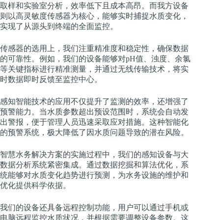
取样和实验室分析，效率低下且成本高昂。而我方设备
则以高灵敏度传感器为核心，能够实时捕捉水质变化，
实现了从源头到终端的全面监控。
传感器的选用上，我们注重精准度和稳定性，确保数据
的可靠性。例如，我们的设备能够对pH值、浊度、余氯
等关键指标进行精准测量，并通过无线传输技术，将实
时数据即时反馈至监控中心。
感知智能技术的应用不仅提升了监测的效率，还增强了
预警能力。当水质参数超出预设范围时，系统会自动发
出警报，便于管理人员迅速采取应对措施。这种智能化
的预警系统，极大降低了因水质问题导致的潜在风险。
智慧水务解决方案的实施过程中，我们的感知设备与大
数据分析系统紧密集成。通过数据挖掘和算法优化，系
统能够对水质变化趋势进行预测，为水务设施的维护和
优化提供科学依据。
我们的设备还具备远程控制功能，用户可以通过手机或
电脑远程监控水质状况，并根据需要调整设备参数。这