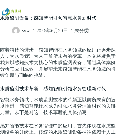
跳
过
内
水质监测设备：感知智能引领智慧水务新时代
容
syw
2026年6月29日
未分类
随着科技的进步，感知智能在水务领域的应用正逐步深
入，为水质管理带来了前所未有的变革。本文将聚焦于
我方以感知技术为核心的水质监测设备，通过具体案例
分析其应用成效，并展望未来感知智能在水务领域的持
续创新与面临的挑战。
水质监测技术革新：感知智能引领水务管理新时代
智慧水务领域，水质监测技术的革新正以前所未有的速
度推进，感知智能技术成为引领水务管理新时代的关键
力量。以下是对这一技术革新的具体描写：
感知智能技术在水务管理中的应用，首先体现在水质监
测设备的升级上。传统的水质监测设备往往依赖于人工