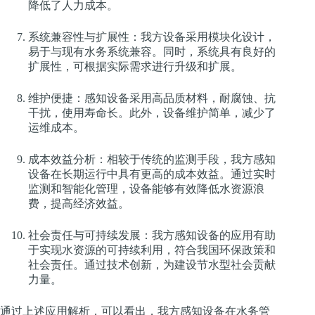
降低了人力成本。
系统兼容性与扩展性：我方设备采用模块化设计，
易于与现有水务系统兼容。同时，系统具有良好的
扩展性，可根据实际需求进行升级和扩展。
维护便捷：感知设备采用高品质材料，耐腐蚀、抗
干扰，使用寿命长。此外，设备维护简单，减少了
运维成本。
成本效益分析：相较于传统的监测手段，我方感知
设备在长期运行中具有更高的成本效益。通过实时
监测和智能化管理，设备能够有效降低水资源浪
费，提高经济效益。
社会责任与可持续发展：我方感知设备的应用有助
于实现水资源的可持续利用，符合我国环保政策和
社会责任。通过技术创新，为建设节水型社会贡献
力量。
通过上述应用解析，可以看出，我方感知设备在水务管