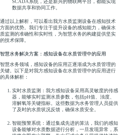
SCADA系统，还是新兴的物联网平台，都能实现
数据共享和协同工作。
通过以上解析，可以看出我方水质监测设备在感知技术
方面的优势。我们专注于提升设备的感知能力，确保水
质监测的准确性和实时性，为智慧水务的构建提供坚实
的技术保障。
智慧水务解决方案：感知设备在水质管理中的应用
智慧水务领域，感知设备的应用正逐渐成为水质管理的
关键。以下是对我方感知设备在水质管理中的应用进行
的具体解析：
实时水质监测：我方感知设备采用高灵敏度的传感
器，能够实时监测水质参数，包括pH值、浊度、
溶解氧等关键指标。这些数据为水务管理人员提供
了及时的水质状况反馈，确保水质安全。
智能预警系统：通过集成先进的算法，我们的感知
设备能够对水质数据进行分析，一旦发现异常，系