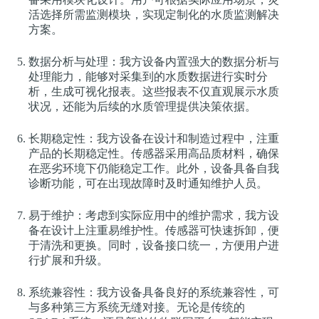
活选择所需监测模块，实现定制化的水质监测解决
方案。
数据分析与处理：我方设备内置强大的数据分析与
处理能力，能够对采集到的水质数据进行实时分
析，生成可视化报表。这些报表不仅直观展示水质
状况，还能为后续的水质管理提供决策依据。
长期稳定性：我方设备在设计和制造过程中，注重
产品的长期稳定性。传感器采用高品质材料，确保
在恶劣环境下仍能稳定工作。此外，设备具备自我
诊断功能，可在出现故障时及时通知维护人员。
易于维护：考虑到实际应用中的维护需求，我方设
备在设计上注重易维护性。传感器可快速拆卸，便
于清洗和更换。同时，设备接口统一，方便用户进
行扩展和升级。
系统兼容性：我方设备具备良好的系统兼容性，可
与多种第三方系统无缝对接。无论是传统的