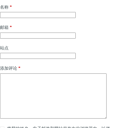
*
名称
*
邮箱
站点
*
添加评论