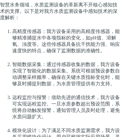
智慧水务领域，水质监测设备的革新离不开核心感知技
术的支撑。以下是对我方水质监测设备中感知技术的深
度解析：
高精度传感器：我方设备采用的高精度传感器，能
够精准捕捉水中各项指标的变化，如pH值、溶解
氧、浊度等。这些传感器具备抗干扰能力强、响应
速度快的特点，确保了监测数据的准确性。
智能数据采集：通过传感器收集的数据，我方设备
实现了智能化的数据采集。系统可根据预设参数自
动调整采样频率，确保在关键水质指标变化时，能
够及时捕捉到数据，为水质管理提供有力支持。
远程监控与报警：借助先进的通信技术，我方设备
可实现远程监控。一旦水质参数超出预设范围，系
统将自动触发报警，通知管理人员及时处理，避免
水质问题扩大。
模块化设计：为了满足不同水质监测需求，我方设
备采用模块化设计。用户可根据实际应用场景，灵