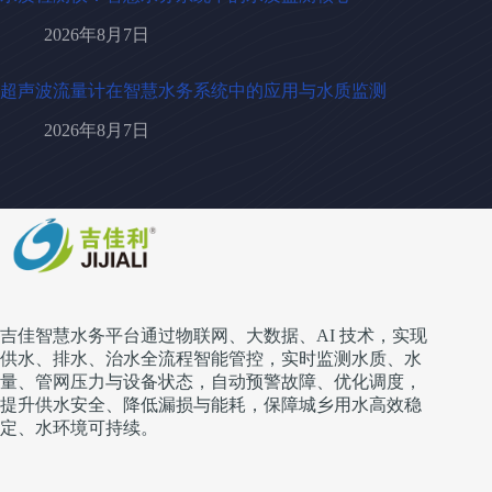
2026年8月7日
超声波流量计在智慧水务系统中的应用与水质监测
2026年8月7日
吉佳智慧水务平台通过物联网、大数据、AI 技术，实现
供水、排水、治水全流程智能管控，实时监测水质、水
量、管网压力与设备状态，自动预警故障、优化调度，
提升供水安全、降低漏损与能耗，保障城乡用水高效稳
定、水环境可持续。