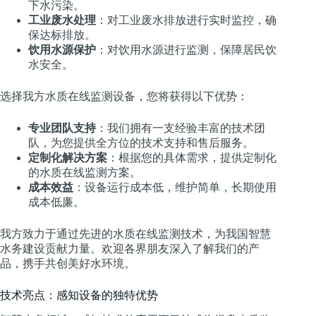
下水污染。
工业废水处理
：对工业废水排放进行实时监控，确
保达标排放。
饮用水源保护
：对饮用水源进行监测，保障居民饮
水安全。
选择我方水质在线监测设备，您将获得以下优势：
专业团队支持
：我们拥有一支经验丰富的技术团
队，为您提供全方位的技术支持和售后服务。
定制化解决方案
：根据您的具体需求，提供定制化
的水质在线监测方案。
成本效益
：设备运行成本低，维护简单，长期使用
成本低廉。
我方致力于通过先进的水质在线监测技术，为我国智慧
水务建设贡献力量。欢迎各界朋友深入了解我们的产
品，携手共创美好水环境。
技术亮点：感知设备的独特优势