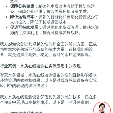
效率。
保障公共健康
：精确的水质监测有助于预防水污
染，保障公众健康，符合国家环保政策要求。
降低运营成本
：设备的智能化和自动化特性减少了
人力投入，降低了长期运营成本。
促进可持续发展
：通过优化水资源管理，推动水资
源的可持续利用，符合可持续发展战略。
我方感知设备以其卓越的性能和全面的解决方案，正成
为智慧水务领域不可或缺的技术力量。选择我们的设
备，就是选择了高效、稳定、智能的水质监测保障。
行业案例：水质在线监测在实际应用中的表现
智慧水务领域，水质在线监测设备的性能直接影响着水
环境管理的效率和效果。以下是对我方感知设备在实际
应用中的表现的详细描述：
我方水质在线监测设备凭借其先进的感知技术，已在多
个项目中展现出卓越的表现。以下是一些具体案例：