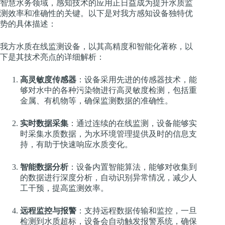
智慧水务领域，感知技术的应用正日益成为提升水质监
测效率和准确性的关键。以下是对我方感知设备独特优
势的具体描述：
我方水质在线监测设备，以其高精度和智能化著称，以
下是其技术亮点的详细解析：
高灵敏度传感器
：设备采用先进的传感器技术，能
够对水中的各种污染物进行高灵敏度检测，包括重
金属、有机物等，确保监测数据的准确性。
实时数据采集
：通过连续的在线监测，设备能够实
时采集水质数据，为水环境管理提供及时的信息支
持，有助于快速响应水质变化。
智能数据分析
：设备内置智能算法，能够对收集到
的数据进行深度分析，自动识别异常情况，减少人
工干预，提高监测效率。
远程监控与报警
：支持远程数据传输和监控，一旦
检测到水质超标，设备会自动触发报警系统，确保