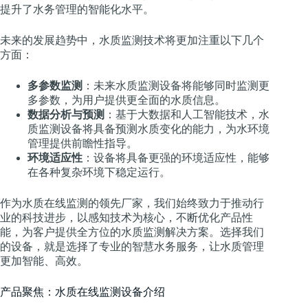
提升了水务管理的智能化水平。
未来的发展趋势中，水质监测技术将更加注重以下几个
方面：
多参数监测
：未来水质监测设备将能够同时监测更
多参数，为用户提供更全面的水质信息。
数据分析与预测
：基于大数据和人工智能技术，水
质监测设备将具备预测水质变化的能力，为水环境
管理提供前瞻性指导。
环境适应性
：设备将具备更强的环境适应性，能够
在各种复杂环境下稳定运行。
作为水质在线监测的领先厂家，我们始终致力于推动行
业的科技进步，以感知技术为核心，不断优化产品性
能，为客户提供全方位的水质监测解决方案。选择我们
的设备，就是选择了专业的智慧水务服务，让水质管理
更加智能、高效。
产品聚焦：水质在线监测设备介绍