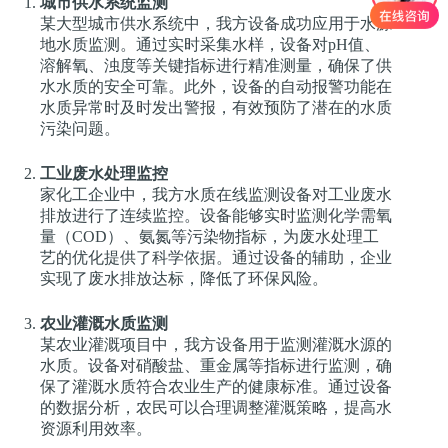
城市供水系统监测
某大型城市供水系统中，我方设备成功应用于水源
地水质监测。通过实时采集水样，设备对pH值、
溶解氧、浊度等关键指标进行精准测量，确保了供
水水质的安全可靠。此外，设备的自动报警功能在
水质异常时及时发出警报，有效预防了潜在的水质
污染问题。
工业废水处理监控
家化工企业中，我方水质在线监测设备对工业废水
排放进行了连续监控。设备能够实时监测化学需氧
量（COD）、氨氮等污染物指标，为废水处理工
艺的优化提供了科学依据。通过设备的辅助，企业
实现了废水排放达标，降低了环保风险。
农业灌溉水质监测
某农业灌溉项目中，我方设备用于监测灌溉水源的
水质。设备对硝酸盐、重金属等指标进行监测，确
保了灌溉水质符合农业生产的健康标准。通过设备
的数据分析，农民可以合理调整灌溉策略，提高水
资源利用效率。