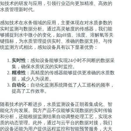
知技术的研发与应用，引领行业迈向更加精准、高效的
水质管理新时代。
感知技术在水务领域的应用，主要体现在对水质参数的
实时监测与数据分析。通过高灵敏度的传感器，我们能
够捕捉到水中微小的变化，如pH值、浊度、溶解氧等关
键指标，为水质管理提供实时、准确的数据支持。与传
统监测方式相比，感知设备具有以下显著优势：
实时性
：感知设备能够实现24小时不间断的数据采
集，确保水质状况的实时监控。
精准性
：高精度的传感器能够提供更准确的水质数
据，减少人为误差。
自动化
：自动化监测系统降低了人工巡检的频率，
提高了工作效率。
随着技术的不断进步，水质监测设备正朝着集成化、智
能化方向发展。我方产品不仅能够实现数据的实时传输
和分析，还能根据监测结果自动调整处理工艺，实现水
质的动态管理。此外，通过与云平台的数据对接，我们
的设备还能为用户提供远程监控和智能预警服务，大大