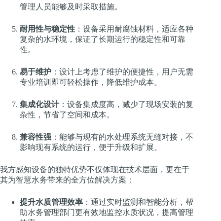
管理人员能够及时采取措施。
耐用性与稳定性
：设备采用耐腐蚀材料，适应各种
复杂的水环境，保证了长期运行的稳定性和可靠
性。
易于维护
：设计上考虑了维护的便捷性，用户无需
专业培训即可轻松操作，降低维护成本。
集成化设计
：设备集成度高，减少了现场安装的复
杂性，节省了空间和成本。
兼容性强
：能够与现有的水处理系统无缝对接，不
影响现有系统的运行，便于升级和扩展。
我方感知设备的独特优势不仅体现在技术层面，更在于
其为智慧水务带来的全方位解决方案：
提升水质管理效率
：通过实时监测和智能分析，帮
助水务管理部门更有效地监控水质状况，提高管理