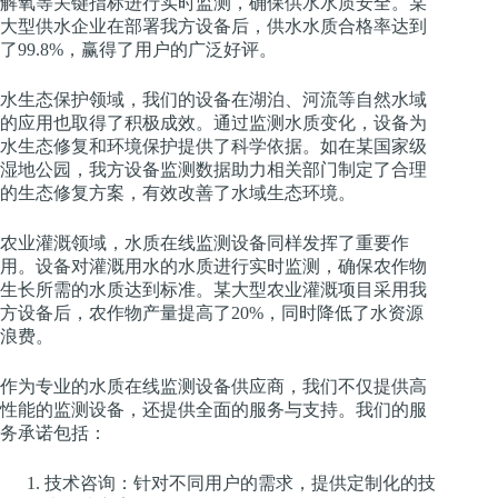
解氧等关键指标进行实时监测，确保供水水质安全。某
大型供水企业在部署我方设备后，供水水质合格率达到
了99.8%，赢得了用户的广泛好评。
水生态保护领域，我们的设备在湖泊、河流等自然水域
的应用也取得了积极成效。通过监测水质变化，设备为
水生态修复和环境保护提供了科学依据。如在某国家级
湿地公园，我方设备监测数据助力相关部门制定了合理
的生态修复方案，有效改善了水域生态环境。
农业灌溉领域，水质在线监测设备同样发挥了重要作
用。设备对灌溉用水的水质进行实时监测，确保农作物
生长所需的水质达到标准。某大型农业灌溉项目采用我
方设备后，农作物产量提高了20%，同时降低了水资源
浪费。
作为专业的水质在线监测设备供应商，我们不仅提供高
性能的监测设备，还提供全面的服务与支持。我们的服
务承诺包括：
技术咨询：针对不同用户的需求，提供定制化的技