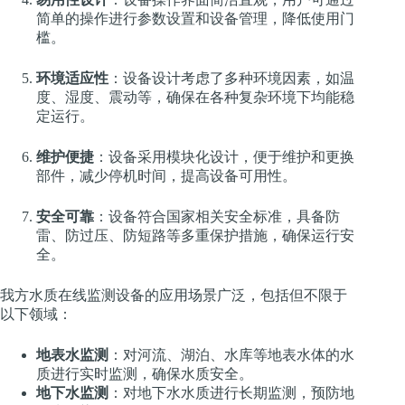
简单的操作进行参数设置和设备管理，降低使用门
槛。
环境适应性
：设备设计考虑了多种环境因素，如温
度、湿度、震动等，确保在各种复杂环境下均能稳
定运行。
维护便捷
：设备采用模块化设计，便于维护和更换
部件，减少停机时间，提高设备可用性。
安全可靠
：设备符合国家相关安全标准，具备防
雷、防过压、防短路等多重保护措施，确保运行安
全。
我方水质在线监测设备的应用场景广泛，包括但不限于
以下领域：
地表水监测
：对河流、湖泊、水库等地表水体的水
质进行实时监测，确保水质安全。
地下水监测
：对地下水水质进行长期监测，预防地